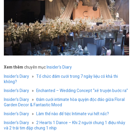
Xem thêm
chuyên mục
Insider’s Diary
Insider’s Diary
»
Tổ chức đám cưới trong 7 ngày liệu có khả thi
không?
Insider’s Diary
»
Enchanted – Wedding Concept “xé truyện bước ra”
Insider’s Diary
»
Đám cưới intimate hòa quyện độc đáo giữa Floral
Garden Decor & Fantastic Mood
Insider’s Diary
»
Làm thế nào để tiệc Intimate vui hết nấc?
Insider’s Diary
»
2 Hearts 1 Dance – Khi 2 người chung 1 điệu nhảy
và 2 trái tim đập chung 1 nhịp