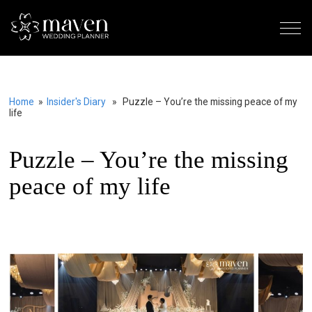
Home
»
Insider's Diary
» Puzzle – You’re the missing peace of my
life
Puzzle – You’re the missing
peace of my life