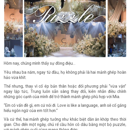
Hôm nay, chúng mình thấy sự đồng điệu…
Yêu nhau ba năm, ngay từ đầu, họ không phải là hai mảnh ghép hoàn
hảo vừa khít.
Thế nhưng, thay vì cố ép bản thân hoặc đối phương phải “vừa vặn”
ngay lập tức, Trung luôn sẵn sàng thay đổi, kiên nhẫn điều chỉnh
những góc cạnh của mình để trở thành mảnh ghép phù hợp với Mia.
“Em có vấn đề gì, em cứ nói đi. Love is like a language, anh sẽ cố gắng
hiểu ngôn ngữ của em tốt hơn.”
Và cứ thế, hai mảnh ghép tưởng như khác biệt dần ăn khớp theo thời
gian. Cho đến một ngày, chú rể cầu hôn cô dâu bằng một bộ puzzle,
với mảnh ghép cuối cùng mang thông điệp: