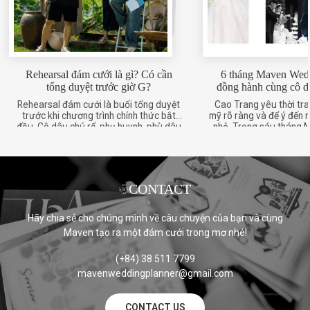
Rehearsal đám cưới là gì? Có cần
6 tháng Maven Wed
tổng duyệt trước giờ G?
đồng hành cùng cô d
Rehearsal đám cưới là buổi tổng duyệt
Cao Trang yêu thời tr
trước khi chương trình chính thức bắt
mỹ rõ ràng và để ý đến n
đầu. Cô dâu chú rể, phụ huynh, phù dâu
nhỏ. Trong sáu tháng
phù rể và các ekip liên quan sẽ cùng rà
Planner đồng hành cùn
lại những phần quan trọng như thứ tự
Tân, cô dâu và đội ng
xuất hiện, hướng di chuyển, vị trí đứng,
trao đổi qua điện tho
âm nhạc và ánh sáng. Buổi […]
cuộc gọi đó, Maven nhậ
[…]
CONTACT
Hãy chia sẻ cho chúng mình về câu chuyện của bạn và cùng
Maven tạo ra một đám cưới trong mơ nhé!
(+84) 38 511 7799
mavenweddingplanner@gmail.com
CONTACT US