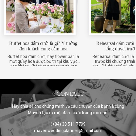
Buffet hoa đám cưới là gì? Ý tưởng
Rehearsal đám cưới 
đón khách cùng cắm hoa
tổng duyệt trướ
Buffet hoa đám cưới, hay flower bar, là
Rehearsal đám cưới là 
một quầy hoa được bố trí tại khu vực
trước khi chương trình
đón khách. Khách mời tự chọn những
đầu. Cô dâu chú rể, ph
nhành hoa mình thích, cắm thành một
phù rể và các ekip liên
cốc hoa nhỏ dưới sự hướng dẫn và
lại những phần quan tr
mang sản phẩm về sau buổi tiệc. So với
xuất hiện, hướng di chuy
những hoạt động quen thuộc như chụp
âm nhạc và ánh sán
[…]
CONTACT
Hãy chia sẻ cho chúng mình về câu chuyện của bạn và cùng
Maven tạo ra một đám cưới trong mơ nhé!
(+84) 38 511 7799
mavenweddingplanner@gmail.com