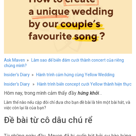
Ask Maven
»
Làm sao để biến đám cưới thành concert của riêng
chúng mình?
Insider’s Diary
»
Hành trình cảm hứng cùng Yellow Wedding
Insider’s Diary
»
Hành trình biến concept cưới Yellow thành hiện thực
Hôm nay, trong mình cảm thấy đầy
hứng khởi
…
Làm thế nào nếu cặp đôi chỉ đưa cho bạn đề bài là tên một bài hát, và
việc còn lại là của bạn?
Đề bài từ cô dâu chú rể
Từ những ngày đầu, Maven đã bị cuốn hút bởi sự hào hứng,